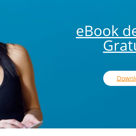
eBook d
Grat
Downl