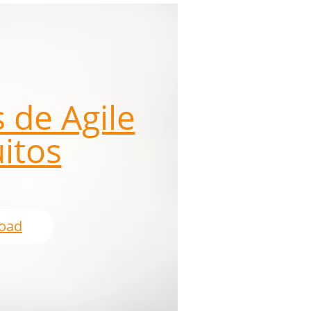
 de Agile
itos
oad