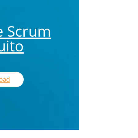
e Scrum
uito
oad