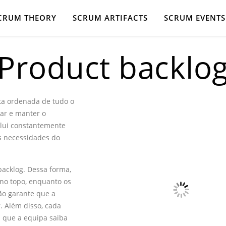
CRUM THEORY
SCRUM ARTIFACTS
SCRUM EVENTS
Product backlo
ta ordenada de tudo o
rar e manter o
volui constantemente
as necessidades do
backlog. Dessa forma,
no topo, enquanto os
ção garante que a
. Além disso, cada
a que a equipa saiba