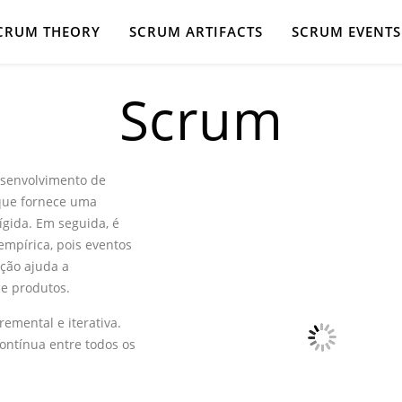
CRUM THEORY
SCRUM ARTIFACTS
SCRUM EVENTS
Scrum
esenvolvimento de
que fornece uma
gida. Em seguida, é
 empírica, pois eventos
ção ajuda a
e produtos.
remental e iterativa.
contínua entre todos os