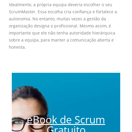
Idealmente, a própria equipa deveria escolher o seu
ScrumMaster. Essa escolha cria confiança e fortalece a
autonomia. No entanto, muitas vezes a gestão da
organização designa o profissional. Mesmo assim, é
importante que ele não tenha autoridade hierárquica
sobre a equipa, para manter a comunicação aberta e
honesta.
eBook de Scrum
Gratuito