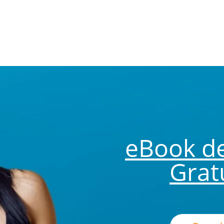
eBook d
Grat