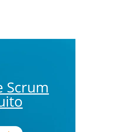
e Scrum
uito