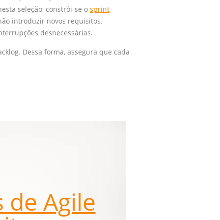
nesta seleção, constrói-se o
sprint
o introduzir novos requisitos.
interrupções desnecessárias.
backlog. Dessa forma, assegura que cada
 de Agile