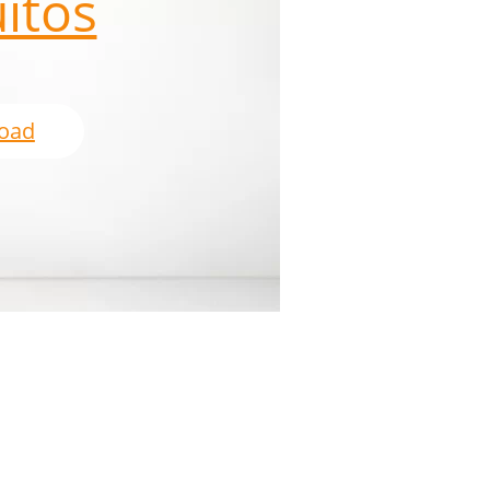
itos
oad