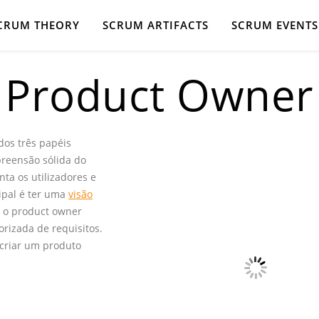
CRUM THEORY
SCRUM ARTIFACTS
SCRUM EVENTS
Product Owner
dos três papéis
preensão sólida do
ta os utilizadores e
cipal é ter uma
visão
o, o product owner
iorizada de requisitos.
 criar um produto