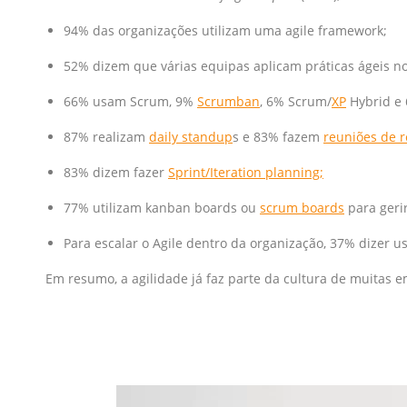
94% das organizações utilizam uma agile framework;
52% dizem que várias equipas aplicam práticas ágeis no 
66% usam Scrum, 9%
Scrumban
, 6% Scrum/
XP
Hybrid e
87% realizam
daily standup
s e 83% fazem
reuniões de r
83% dizem fazer
Sprint/Iteration planning;
77% utilizam kanban boards ou
scrum boards
para gerir
Para escalar o Agile dentro da organização, 37% dizer 
Em resumo, a agilidade já faz parte da cultura de muitas