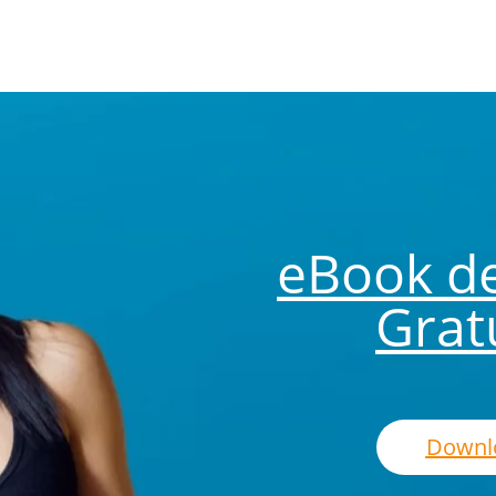
eBook d
Grat
Downl