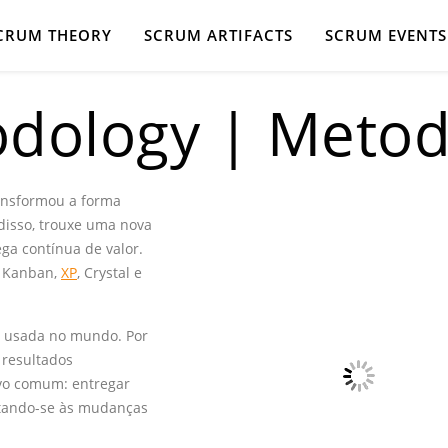
CRUM THEORY
SCRUM ARTIFACTS
SCRUM EVENTS
odology | Metodo
ansformou a forma
disso, trouxe uma nova
ga contínua de valor.
o Kanban,
XP
, Crystal e
 usada no mundo. Por
 resultados
ivo comum: entregar
aptando-se às mudanças