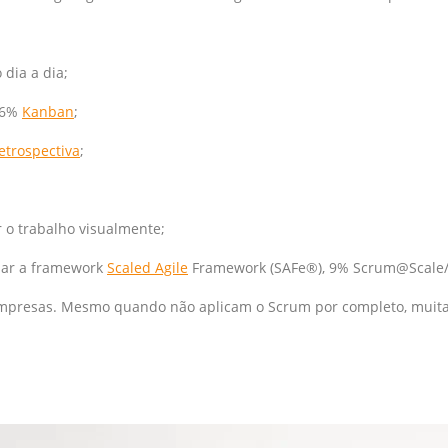
dia a dia;
 6%
Kanban
;
etrospectiva
;
 o trabalho visualmente;
usar a framework
Scaled Agile
Framework (SAFe®), 9% Scrum@Scale
 empresas. Mesmo quando não aplicam o Scrum por completo, muitas