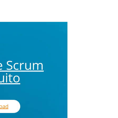
e Scrum
uito
oad