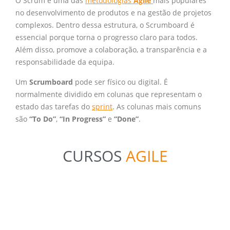
O Scrum é uma das
metodologias
Agile
mais populares
no desenvolvimento de produtos e na gestão de projetos
complexos. Dentro dessa estrutura, o Scrumboard é
essencial porque torna o progresso claro para todos.
Além disso, promove a colaboração, a transparência e a
responsabilidade da equipa.
Um
Scrumboard
pode ser físico ou digital. É
normalmente dividido em colunas que representam o
estado das tarefas do
sprint
. As colunas mais comuns
são
“To Do”
,
“In Progress”
e
“Done”
.
CURSOS
AGILE