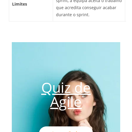
sprint, a equipa aceita o trabalho
Limites
p
que acredita conseguir acabar
o
durante o sprint.
Quiz de
Agile