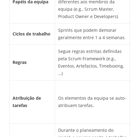
Papéis da equipa
diferentes aos membros da
g
equipa (e.g., Scrum Master,
es
Product Owner e Developers)
Sprints que podem demorar
Ciclos de trabalho
F
geralmente entre 1 a 4 semanas.
Segue regras estritas definidas
pela Scrum Framework (e.g.,
Regras
Ad
Eventos, Artefactos, Timeboxing,
…)
O
e
Atribuição de
Os elementos da equipa se auto-
m
tarefas
atribuem tarefas.
d
c
Durante o planeamento do
S